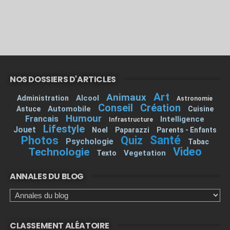
NOS DOSSIERS D'ARTICLES
Art
Animaux
Alcool
Administration
Astronomie
Conseil
Création
Automobile
Astuce
Cuisine
Humour
Francais
Intelligence
Infrastructure
Lifestyle
Jouet
Noel
Paparazzi
Parents - Enfants
Santé
Photos
Quiz
Psychologie
Tabac
Video
Technologie
Vegetation
Texto
ANNALES DU BLOG
CLASSEMENT ALÉATOIRE