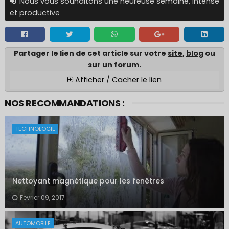
Nous vous souhaitons une heureuse semaine, intense
et productive
Partager le lien de cet article sur votre
site
,
blo
g ou
sur un
forum
.
Afficher / Cacher le lien
NOS RECOMMANDATIONS :
TECHNOLOGIE
Nettoyant magnétique pour les fenêtres
Fevrier 09, 2017
AUTOMOBILE