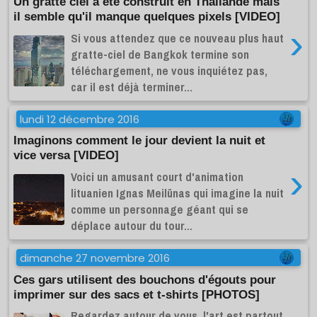
Un gratte ciel a été construit en Thaïlande mais
il semble qu'il manque quelques pixels [VIDEO]
›
Si vous attendez que ce nouveau plus haut
gratte-ciel de Bangkok termine son
téléchargement, ne vous inquiétez pas,
car il est déjà terminer...
lundi 12 décembre 2016
Imaginons comment le jour devient la nuit et
vice versa [VIDEO]
›
Voici un amusant court d'animation
lituanien Ignas Meilūnas qui imagine la nuit
comme un personnage géant qui se
déplace autour du tour...
dimanche 27 novembre 2016
Ces gars utilisent des bouchons d'égouts pour
imprimer sur des sacs et t-shirts [PHOTOS]
Regardez autour de vous, l'art est partout