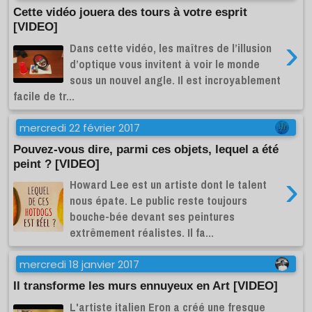
Cette vidéo jouera des tours à votre esprit
[VIDEO]
›
Dans cette vidéo, les maîtres de l’illusion
d’optique vous invitent à voir le monde
sous un nouvel angle. Il est incroyablement
facile de tr...
mercredi 22 février 2017
Pouvez-vous dire, parmi ces objets, lequel a été
peint ? [VIDEO]
›
Howard Lee est un artiste dont le talent
nous épate. Le public reste toujours
bouche-bée devant ses peintures
extrêmement réalistes. Il fa...
mercredi 18 janvier 2017
Il transforme les murs ennuyeux en Art [VIDEO]
L'artiste italien Eron a créé une fresque