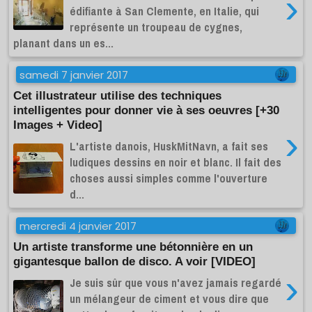
›
édifiante à San Clemente, en Italie, qui
représente un troupeau de cygnes,
planant dans un es...
samedi 7 janvier 2017
Cet illustrateur utilise des techniques
intelligentes pour donner vie à ses oeuvres [+30
Images + Video]
›
L'artiste danois, HuskMitNavn, a fait ses
ludiques dessins en noir et blanc. Il fait des
choses aussi simples comme l'ouverture
d...
mercredi 4 janvier 2017
Un artiste transforme une bétonnière en un
gigantesque ballon de disco. A voir [VIDEO]
›
Je suis sûr que vous n'avez jamais regardé
un mélangeur de ciment et vous dire que