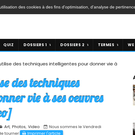
'utilisation des cookies à des fins d'optimisation, d'analyse de pertinenc
QUIZ
DOSSIERS 1
DOSSIERS 2
TERMES
WE
 utilise des techniques intelligentes pour donner vie à
ise des techniques
onner vie à ses oeuvres
eo]
Art
,
Photos
,
Video
Nous sommes le Vendredi
de tourner
Imprimer l'article