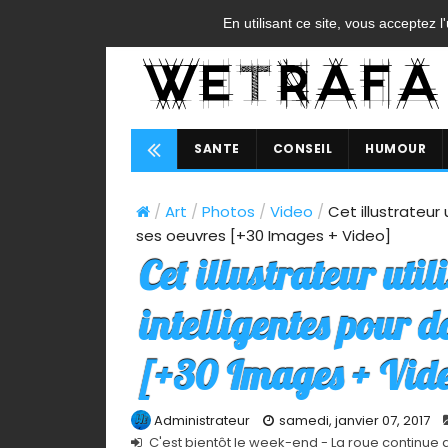
ACCUEIL
CONTACT
A PROPOS
FAQ
CGU
En utilisant ce site, vous acceptez l
SANTE
CONSEIL
HUMOUR
/
Art
/
Photos
/
Video
/
Cet illustrateur
ses oeuvres [+30 Images + Video]
Cet illustrateur util
intelligentes pour d
[+30 Images + Vid
Administrateur
samedi, janvier 07, 2017
C'est bientôt le week-end - La roue continue 