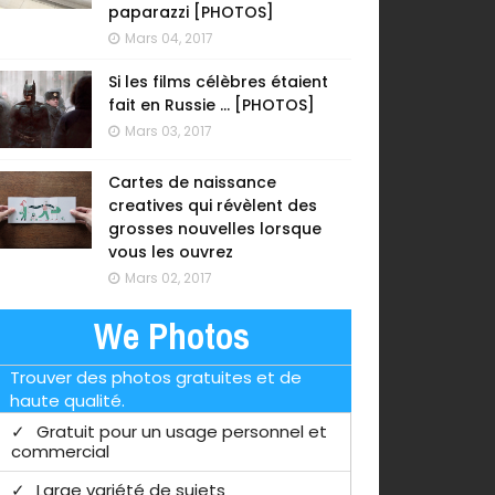
paparazzi [PHOTOS]
Mars 04, 2017
Si les films célèbres étaient
fait en Russie ... [PHOTOS]
Mars 03, 2017
Cartes de naissance
creatives qui révèlent des
grosses nouvelles lorsque
vous les ouvrez
Mars 02, 2017
We Photos
Trouver des photos gratuites et de
haute qualité.
Gratuit pour un usage personnel et
commercial
Large variété de sujets