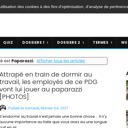
'utilisation des cookies à des fins d'optimisation, d'analyse de pertinenc
QUIZ
DOSSIERS 1
DOSSIERS 2
TERMES
WE
lé est
Paparazzi
.
Afficher tous les articles
Attrapé en train de dormir au
travail, les employés de ce PDG
vont lui jouer au paparazzi
[PHOTOS]
Publié le samedi, février 04, 2017
S'endormir au travail n'est jamais une bonne chose ... Il n'y
aucune importance au faite que vous avez eu une longue
nuit en sir...