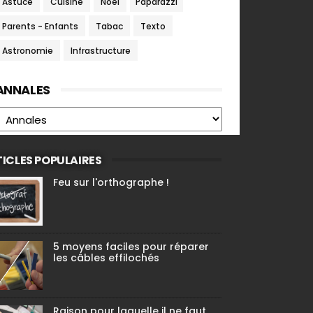
Astuce
Cuisine
Noel
Paparazzi
Parents - Enfants
Tabac
Texto
Astronomie
Infrastructure
ANNALES
ICLES POPULAIRES
Feu sur l'orthographe !
5 moyens faciles pour réparer
les câbles effilochés
Raison pour laquelle il ne faut