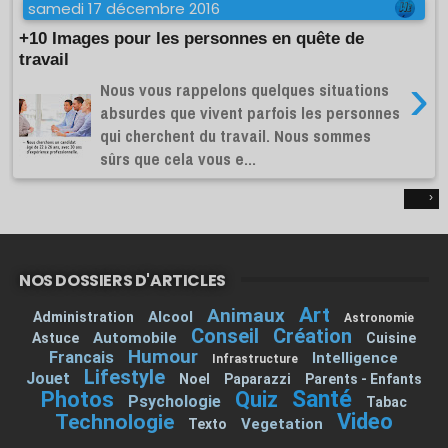
samedi 17 décembre 2016
+10 Images pour les personnes en quête de
travail
›
Nous vous rappelons quelques situations
absurdes que vivent parfois les personnes
qui cherchent du travail. Nous sommes
sûrs que cela vous e...
›
NOS DOSSIERS D'ARTICLES
Art
Animaux
Alcool
Administration
Astronomie
Conseil
Création
Automobile
Astuce
Cuisine
Humour
Francais
Intelligence
Infrastructure
Lifestyle
Jouet
Noel
Paparazzi
Parents - Enfants
Santé
Photos
Quiz
Psychologie
Tabac
Video
Technologie
Vegetation
Texto