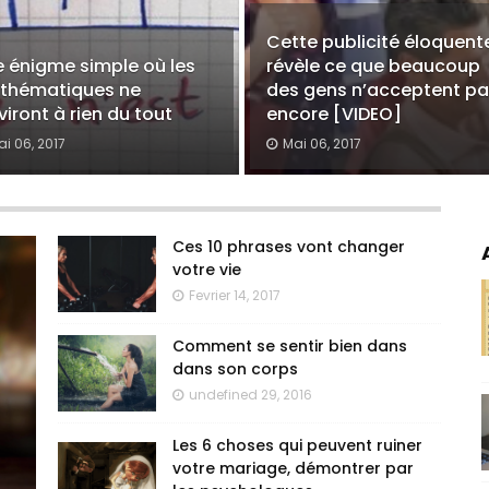
Cette publicité éloquent
 énigme simple où les
révèle ce que beaucoup
thématiques ne
des gens n’acceptent p
viront à rien du tout
encore [VIDEO]
ai 06, 2017
Mai 06, 2017
Ces 10 phrases vont changer
votre vie
Fevrier 14, 2017
Comment se sentir bien dans
dans son corps
undefined 29, 2016
Les 6 choses qui peuvent ruiner
votre mariage, démontrer par