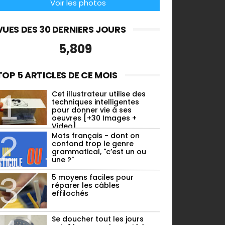
Voir les photos
VUES DES 30 DERNIERS JOURS
5,809
TOP 5 ARTICLES DE CE MOIS
T
 artiste transforme
Cet illustrateur utilise des
ANIMAUX
e bétonnière en un
techniques intelligentes
gantesque ballon de
Elle crée un chat avec de
pour donner vie à ses
oeuvres [+30 Images +
sco. A voir [VIDEO]
l'argile [VIDEO]
Video]
evrier 04, 2017
Mai 21, 2017
Mots français - dont on
confond trop le genre
grammatical, "c’est un ou
une ?"
5 moyens faciles pour
réparer les câbles
effilochés
Se doucher tout les jours