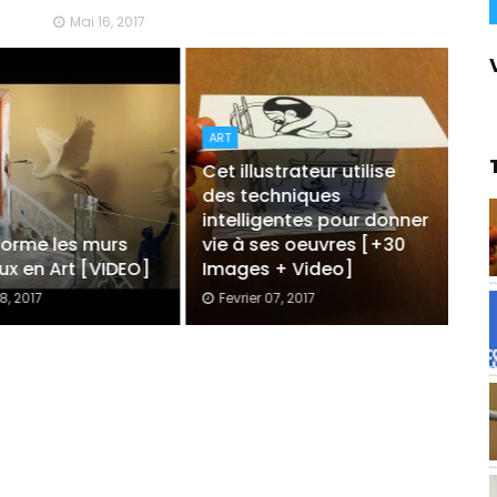
Mai 16, 2017
ART
AR
Cet illustrateur utilise
des techniques
Un
intelligentes pour donner
un
sforme les murs
vie à ses oeuvres [+30
gi
x en Art [VIDEO]
Images + Video]
di
18, 2017
Fevrier 07, 2017
F