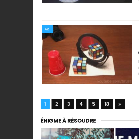
ART
1
2
3
4
5
18
ÉNIGME À RÉSOUDRE