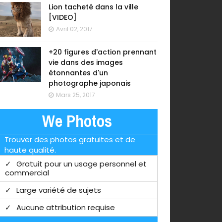
Lion tacheté dans la ville
[VIDEO]
Avril 02, 2017
+20 figures d'action prennant
vie dans des images
étonnantes d'un
photographe japonais
Mars 25, 2017
We Photos
Trouver des photos gratuites et de
haute qualité.
Gratuit pour un usage personnel et
commercial
Large variété de sujets
Aucune attribution requise