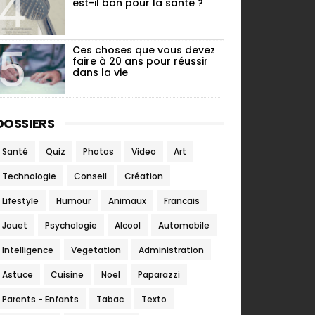
est-il bon pour la santé ?
Ces choses que vous devez
faire à 20 ans pour réussir
dans la vie
DOSSIERS
Santé
Quiz
Photos
Video
Art
Technologie
Conseil
Création
Lifestyle
Humour
Animaux
Francais
Jouet
Psychologie
Alcool
Automobile
Intelligence
Vegetation
Administration
Astuce
Cuisine
Noel
Paparazzi
Parents - Enfants
Tabac
Texto