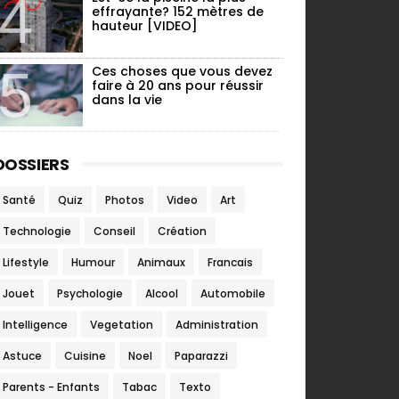
effrayante? 152 mètres de
hauteur [VIDEO]
Ces choses que vous devez
faire à 20 ans pour réussir
dans la vie
DOSSIERS
Santé
Quiz
Photos
Video
Art
Technologie
Conseil
Création
Lifestyle
Humour
Animaux
Francais
Jouet
Psychologie
Alcool
Automobile
Intelligence
Vegetation
Administration
Astuce
Cuisine
Noel
Paparazzi
Parents - Enfants
Tabac
Texto