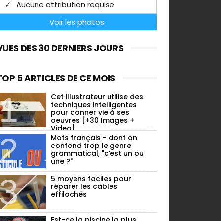
Aucune attribution requise
Voir les photos
VUES DES 30 DERNIERS JOURS
TOP 5 ARTICLES DE CE MOIS
Cet illustrateur utilise des
techniques intelligentes
pour donner vie à ses
oeuvres [+30 Images +
Video]
Mots français - dont on
confond trop le genre
grammatical, "c’est un ou
une ?"
5 moyens faciles pour
réparer les câbles
effilochés
Est-ce la piscine la plus