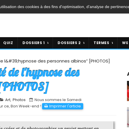
'utilisation des cookies à des fins d'optimisation, d'analyse de pertinenc
QUIZ
DOSSIERS 1
DOSSIERS 2
TERMES
WE
de l&#39;hypnose des personnes albinos” [PHOTOS]
é de l'hypnose des
” [PHOTOS]
Art
,
Photos
Nous sommes le Samedi
ur ce, Bon Week-end !
Imprimer l'article
de créer et de photographier un projet mettant en