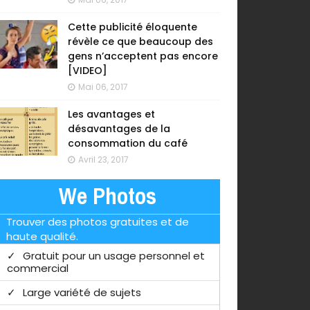
Cette publicité éloquente
révèle ce que beaucoup des
gens n’acceptent pas encore
[VIDEO]
Mai 06, 2017
Les avantages et
désavantages de la
consommation du café
Avril 23, 2017
We Photos
Trouver des photos gratuites et de
haute qualité.
Gratuit pour un usage personnel et
commercial
Large variété de sujets