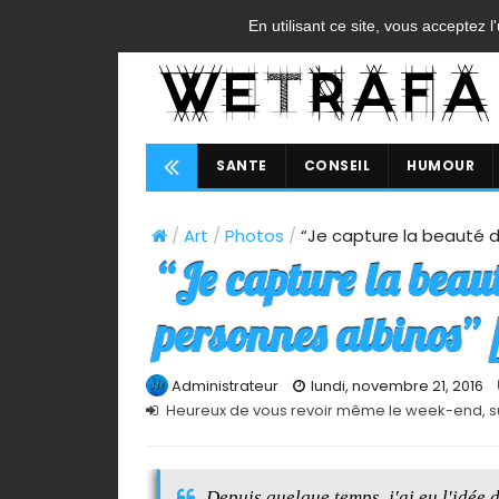
ACCUEIL
CONTACT
A PROPOS
FAQ
CGU
En utilisant ce site, vous acceptez l
SANTE
CONSEIL
HUMOUR
/
Art
/
Photos
/
“Je capture la beauté 
“Je capture la beaut
personnes albinos
Administrateur
lundi, novembre 21, 2016
Heureux de vous revoir même le week-end, s
Depuis quelque temps, j'ai eu l'idée 