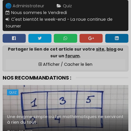
Administrateur
Quiz
Nous sommes le Vendredi
C'est bientôt le week-end - La roue continue de
tourner
Partager le lien de cet article sur votre
site
,
blo
g ou
sur un
forum
.
Afficher / Cacher le lien
NOS RECOMMANDATIONS :
QUIZ
Une énigme simple où les mathématiques ne serviront
à rien du tout