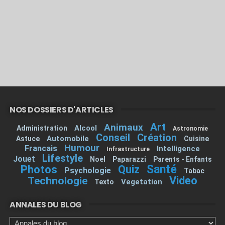
NOS DOSSIERS D'ARTICLES
Art
Animaux
Alcool
Administration
Astronomie
Conseil
Création
Automobile
Astuce
Cuisine
Humour
Francais
Intelligence
Infrastructure
Lifestyle
Jouet
Noel
Paparazzi
Parents - Enfants
Santé
Photos
Quiz
Psychologie
Tabac
Video
Technologie
Vegetation
Texto
ANNALES DU BLOG