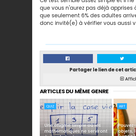
Ce test semble assez simple et il n
que vous n'aurez pas déjà apprises à
que seulement 6% des adultes arrive
donc invité(e) à vérifier vous aussi
Partager le lien de cet arti
Affic
ARTICLES DU MÊME GENRE
QUIZ
ART
Une énigme simple où les
Pouvez-
mathématiques ne serviront
objets, 