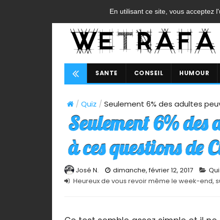
ACCUEIL
CONTACT
A PROPOS
FAQ
CGU
En utilisant ce site, vous acceptez l
SANTE
CONSEIL
HUMOUR
/
Quiz
/
Seulement 6% des adultes peuv
Seulement 6% des a
à ces questions de 
José N.
dimanche, février 12, 2017
Qui
Heureux de vous revoir même le week-end, s