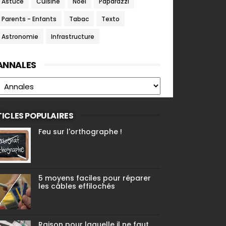
Astuce
Cuisine
Noel
Paparazzi
Parents - Enfants
Tabac
Texto
Astronomie
Infrastructure
ANNALES
ICLES POPULAIRES
Feu sur l'orthographe !
5 moyens faciles pour réparer
les câbles effilochés
Raison pour laquelle il ne faut