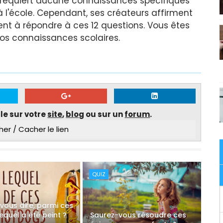
e requiert aucune connaissances spécifiques
 l'école. Cependant, ses créateurs affirment
nt à répondre à ces 12 questions. Vous êtes
 vos connaissances scolaires.
cle sur votre
site
,
blo
g ou sur un
forum
.
her / Cacher le lien
QUIZ
vous dire, parmi ces
lequel a été peint ?
Saurez-vous résoudre ces