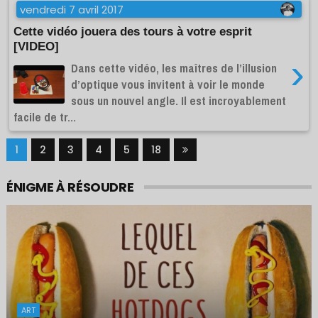
vendredi 7 avril 2017
Cette vidéo jouera des tours à votre esprit
[VIDEO]
›
Dans cette vidéo, les maîtres de l’illusion
d’optique vous invitent à voir le monde
sous un nouvel angle. Il est incroyablement
facile de tr...
1
2
3
4
5
18
ÉNIGME À RÉSOUDRE
ART