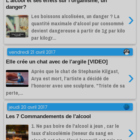
L'alcool et ses effets sur l'organisme, un
danger?
›
Les boissons alcolisées, un danger ? La
quantité maximale d'alcool pur consommé
devient dangereuse à partir de 1g par kilo
par kilogr...
vendredi 21 avril 2017
Elle crée un chat avec de l'argile [VIDEO]
Après que le chat de Stephanie Kilgast,
›
Arya est mort, l'artiste a décidé de
l'honorer avec une sculpture. "Triste de sa
perte,...
jeudi 20 avril 2017
Les 7 Commandements de l'alcool
1. Ne pas boire de l'alcool à jeun , car le
›
taux d'alcoolémie (teneur du sang en