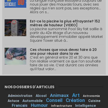
La langue française essayera toujours de
nous jouer des mauvais tours, avec ses
règles qui n'en sont pas, ses exceptions...
Alors on s...
Est-ce la piscine la plus effrayante? 152
mètres de hauteur [VIDEO]
La piscine surnommé Pool Sky fait saillie à
partir du 42e étage d'un nouveau
développement immobilier appelé Market
Square Tower situé à...
Ces choses que vous devez faire à 20
ans pour réussir dans la vie
C’est en général entre 20 et 30 ans que
l’on réalise vraiment ce que l’on souhaite
faire de sa vie. C’est durant ces années
qu’il faut valor...
NOS DOSSIERS D'ARTICLES
Art
Animaux
Alcool
Administration
Astronomie
Conseil
Création
Automobile
Astuce
Cuisine
Humour
Francais
Intelligence
Infrastructure