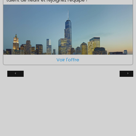
Voir l'offre
‹
›