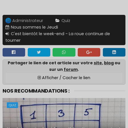
Administrateur
Quiz
Nous sommes le Jeudi
C'est bientôt le week-end - La roue continue de
tourner
Partager le lien de cet article sur votre
site
,
blo
g ou
sur un
forum
.
Afficher / Cacher le lien
NOS RECOMMANDATIONS :
QUIZ