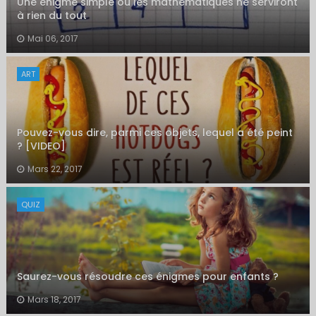
Une énigme simple où les mathématiques ne serviront
à rien du tout
Mai 06, 2017
ART
Pouvez-vous dire, parmi ces objets, lequel a été peint
? [VIDEO]
Mars 22, 2017
QUIZ
Saurez-vous résoudre ces énigmes pour enfants ?
Mars 18, 2017