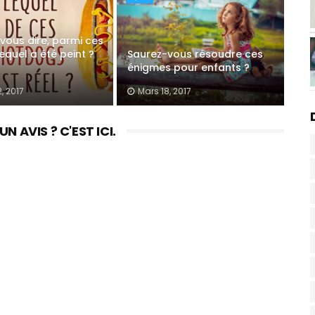
vous dire, parmi ces
lequel a été peint ?
Saurez-vous résoudre ces
énigmes pour enfants ?
, 2017
Mars 18, 2017
 AVIS ? C'EST ICI.