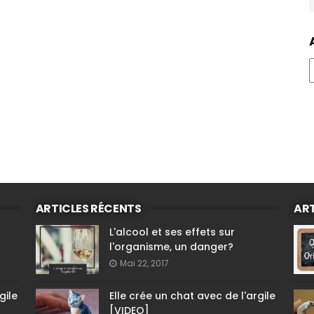
ARTICLES RÉCENTS
ART
L'alcool et ses effets sur
l'organisme, un danger?
Mai 22, 2017
gile
Elle crée un chat avec de l'argile
[VIDEO]