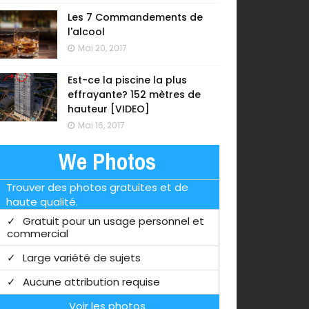
Les 7 Commandements de
l'alcool
Mai 20, 2017
Est-ce la piscine la plus
effrayante? 152 mètres de
hauteur [VIDEO]
Mai 16, 2017
We Photos
Trouver des photos gratuites et de
haute qualité.
Gratuit pour un usage personnel et
commercial
Large variété de sujets
Aucune attribution requise
Voir les photos