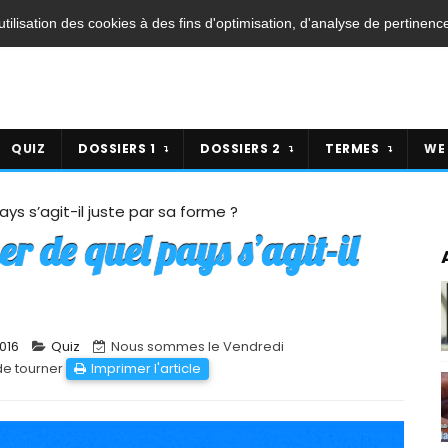
'utilisation des cookies à des fins d'optimisation, d'analyse de pertinenc
QUIZ
DOSSIERS 1
DOSSIERS 2
TERMES
WE
ys s’agit-il juste par sa forme ?
r de quel pays s’agit-il
016
Quiz
Nous sommes le Vendredi
de tourner
Imprimer l'article