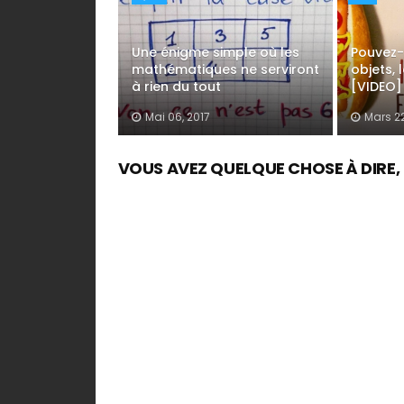
Une énigme simple où les
Pouvez-
mathématiques ne serviront
objets, 
à rien du tout
[VIDEO]
Mai 06, 2017
Mars 22
VOUS AVEZ QUELQUE CHOSE À DIRE, UN