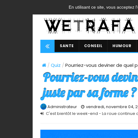
ACCUEIL
CONTACT
A PROPOS
FAQ
CGU
En utilisant ce site, vous acceptez l
SANTE
CONSEIL
HUMOUR
/
Quiz
/
Pourriez-vous deviner de quel pa
Pourriez-vous devine
juste par sa forme ?
Administrateur
vendredi, novembre 04, 2
C'est bientôt le week-end - La roue continue 