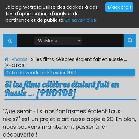
Le blog Wetrafa utilise des cookies à des
D'accord !
fins d'optimisation, d'analyse de
pertinence et de publicité.
En savoir plus.
»
Photos
»
Si les films célèbres étaient fait en Russie ...
[PHOTOS]
Date du vendredi 3 février 2017
Si les films célèbres étaient fait en
Russie ... [PHOTOS]
"Que serait-il si nos fantasmes étaient tous
réels?" est un projet d'art russe appelé 2D. Eh bien,
nous pouvons maintenant passer à la
découverte !