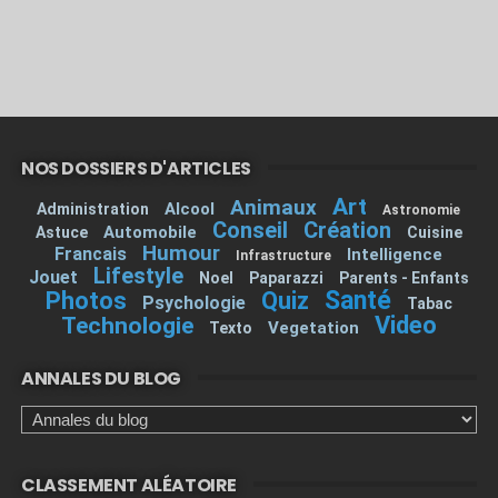
NOS DOSSIERS D'ARTICLES
Art
Animaux
Alcool
Administration
Astronomie
Conseil
Création
Automobile
Astuce
Cuisine
Humour
Francais
Intelligence
Infrastructure
Lifestyle
Jouet
Noel
Paparazzi
Parents - Enfants
Santé
Photos
Quiz
Psychologie
Tabac
Video
Technologie
Vegetation
Texto
ANNALES DU BLOG
CLASSEMENT ALÉATOIRE