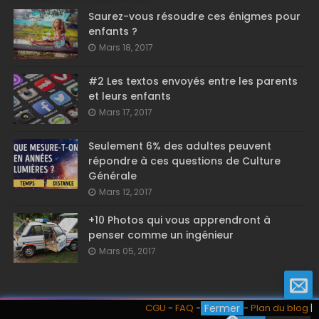
Saurez-vous résoudre ces énigmes pour
enfants ?
Mars 18, 2017
#2 Les textos envoyés entre les parents
et leurs enfants
Mars 17, 2017
Seulement 6% des adultes peuvent
répondre à ces questions de Culture
Générale
Mars 12, 2017
+10 Photos qui vous apprendront à
penser comme un ingénieur
Mars 05, 2017
CGU
-
FAQ
-
Cookies
-
Plan du blog
|
Fermer