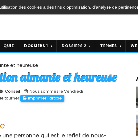
'utilisation des cookies à des fins d'optimisation, d'analyse de pertinenc
QUIZ
DOSSIERS 1
DOSSIERS 2
TERMES
WE
mante et heureuse
ation aimante et heureuse
Conseil
Nous sommes le Vendredi
de tourner
Imprimer l'article
ce
e une personne qui est le reflet de nous-