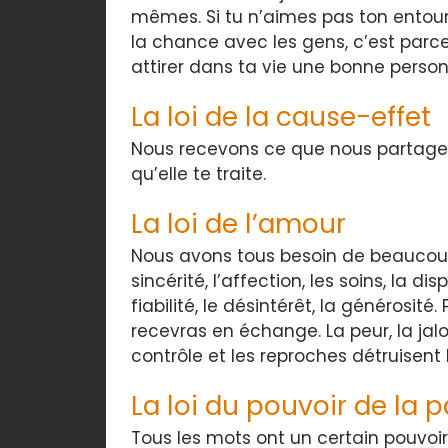
mêmes. Si tu n’aimes pas ton entour
la chance avec les gens, c’est parce q
attirer dans ta vie une bonne personn
La loi de la cause-effet
Nous recevons ce que nous partageo
qu’elle te traite.
La loi de l’amour
Nous avons tous besoin de beaucoup 
sincérité, l’affection, les soins, la d
fiabilité, le désintérêt, la générosité
recevras en échange. La peur, la jal
contrôle et les reproches détruisent l
La loi du pouvoir de la p
Tous les mots ont un certain pouvoir.