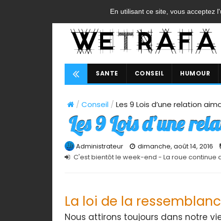
ACCUEIL
CONTACT
A PROPOS
FAQ
CGU
En utilisant ce site, vous acceptez l
SANTE
CONSEIL
HUMOUR
/
Conseil
/
Les 9 Lois d’une relation ai
Les 9 Lois d’une rel
Administrateur
dimanche, août 14, 2016
C'est bientôt le week-end - La roue continue 
La loi de la ressemblan
Nous attirons toujours dans notre vi