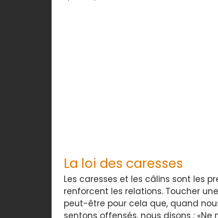
La loi des caresses
Les caresses et les câlins sont les pr
renforcent les relations. Toucher un
peut-être pour cela que, quand n
sentons offensés, nous disons : «Ne 