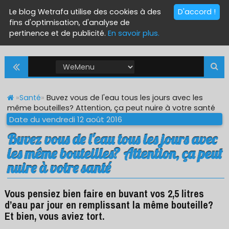
Le blog Wetrafa utilise des cookies à des
D'accord !
fins d'optimisation, d'analyse de
pertinence et de publicité.
En savoir plus.
»
Santé
»
Buvez vous de l'eau tous les jours avec les
même bouteilles? Attention, ça peut nuire à votre santé
Date du vendredi 12 août 2016
Buvez vous de l'eau tous les jours avec
les même bouteilles? Attention, ça peut
nuire à votre santé
Vous pensiez bien faire en buvant vos 2,5 litres
d’eau par jour en remplissant la même bouteille?
Et bien, vous aviez tort.