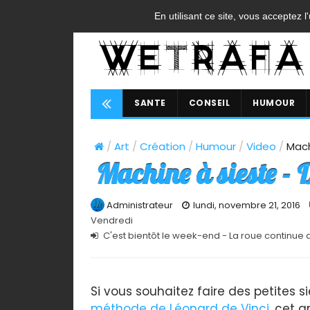
ACCUEIL
CONTACT
A PROPOS
FAQ
CGU
En utilisant ce site, vous acceptez l
SANTE
CONSEIL
HUMOUR
/
Art
/
Création
/
Humour
/
Video
/
Mach
Machine à sieste -
Administrateur
lundi, novembre 21, 2016
Vendredi
C'est bientôt le week-end - La roue continue 
Si vous souhaitez faire des petites 
méthode de Léonard de Vinci
, cet a