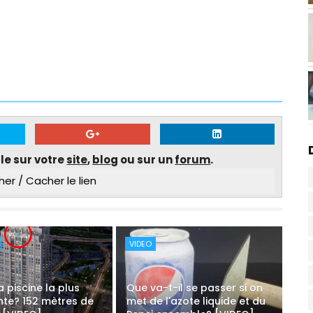
cle sur votre
site
,
blo
g ou sur un
forum
.
her / Cacher le lien
VIDEO
a piscine la plus
Que va-t-il se passer si on
nte? 152 mètres de
met de l'azote liquide et du