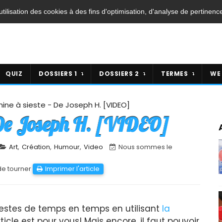
'utilisation des cookies à des fins d'optimisation, d'analyse de pertinenc
QUIZ
DOSSIERS 1
DOSSIERS 2
TERMES
WE
ine à sieste - De Joseph H. [VIDEO]
 De Joseph H. [VIDEO]
Art
,
Création
,
Humour
,
Video
Nous sommes le
de tourner
Imprimer l'article
siestes de temps en temps en utilisant
la
rticle est pour vous! Mais encore, il faut pouvoir