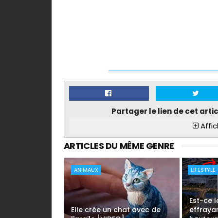
Partager le lien de cet arti
Affic
ARTICLES DU MÊME GENRE
ANIMAUX
LIFESTYLE
Est-ce l
Elle crée un chat avec de
effraya