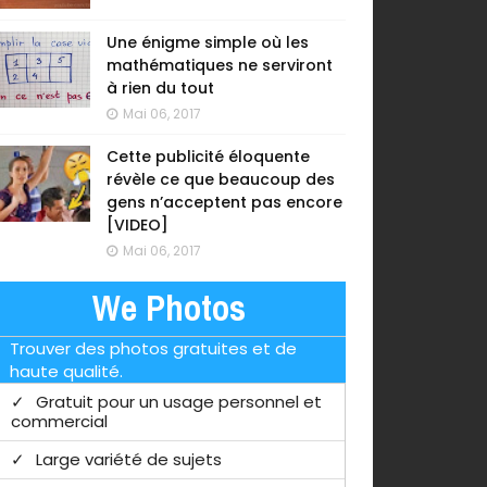
Une énigme simple où les
mathématiques ne serviront
à rien du tout
Mai 06, 2017
Cette publicité éloquente
révèle ce que beaucoup des
gens n’acceptent pas encore
[VIDEO]
Mai 06, 2017
We Photos
Trouver des photos gratuites et de
haute qualité.
Gratuit pour un usage personnel et
commercial
Large variété de sujets